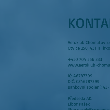
KONTA
Aeroklub Chomutov z.s
Otvice 258, 431 11 Jirk
+420 704 556 333
www.aeroklub-chomu
IČ: 46787399
DIČ: CZ46787399
Bankovní spojení: 43
Předseda AK:
Libor Pašek
libor.pasek@seznam.c