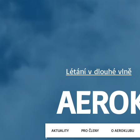
Létání v dlouhé vlně
AERO
AKTUALITY
PRO ČLENY
O AEROKLUBU