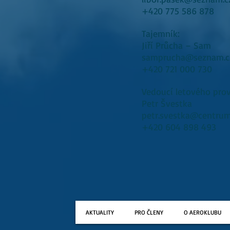
+420 775 586 878
Tajemník:
Jiří Průcha – Sam
samprucha@seznam.c
+420 721 000 730
Vedoucí letového pro
Petr Švestka
petr.svestka@centrum
+420 604 898 493
AKTUALITY
PRO ČLENY
O AEROKLUBU