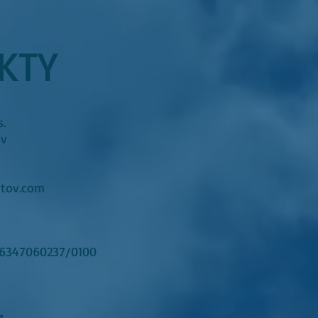
KTY
.
ov
tov.com
-6347060237/0100
z