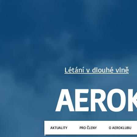
Létání v dlouhé vlně
AERO
AKTUALITY
PRO ČLENY
O AEROKLUBU