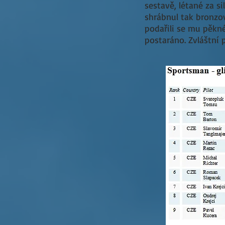
sestavě, létané za s
shrábnul tak bronzov
podařili se mu pěkn
postaráno. Zvláštní