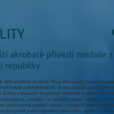
LITY
í akrobaté přivezli medaile z
í republiky
8. 2015 proběhlo na letišti Plasy Mistrovství české republi
 SPORTSMAN a INTERMEDIATE. Těchto závodů se zúčastnili 
í Škárka a Slavomír Tanglmajer. Přestože se Jirka měl v ná
rozkoukávat, protože v ní soutěžil poprvé, soutěž suveré
m sebral zlatou medaili. Slávek v kategorii Spotsman neš
možná právě proto nepodlehl nervovému vypětí ve třetí a