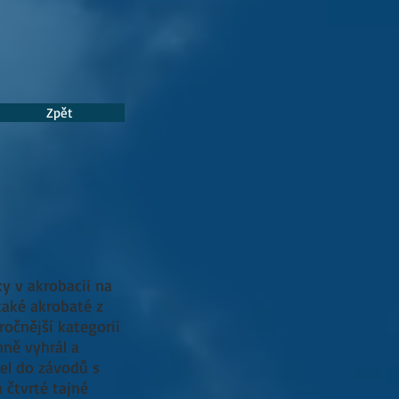
Zpět
ky v akrobacii na
také akrobaté z
ročnější kategorii
nně vyhrál a
el do závodů s
 čtvrté tajné