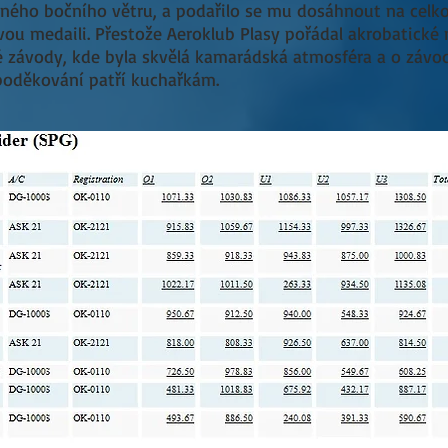
ilného bočního větru, a podařilo se mu dosáhnout na celko
ou medaili. Přestože Aeroklub Plasy pořádal akrobatické 
é závody, kde byla skvělá kamarádská atmosféra a o závo
 poděkování patří kuchařkám.