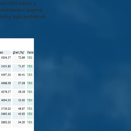
vé třetí místo a
mistrovství poprvé,
dníky bylo perfektně